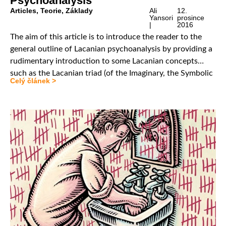
Psychoanalysis
Articles
,
Teorie
,
Základy
Ali
12.
Yansori
prosince
|
2016
The aim of this article is to introduce the reader to the
general outline of Lacanian psychoanalysis by providing a
rudimentary introduction to some Lacanian concepts
such as the Lacanian triad (of the Imaginary, the Symbolic
Celý článek >
and the Real) and the concept of the big Other. We will
also have a brief look at Lacan’s […]