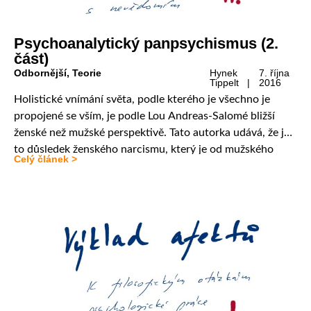
Psychoanalytický panpsychismus (2.
část)
Odbornější
,
Teorie
Hynek
7. října
Tippelt |
2016
Holistické vnímání světa, podle kterého je všechno je
propojené se vším, je podle Lou Andreas-Salomé bližší
ženské než mužské perspektivě. Tato autorka udává, že je
to důsledek ženského narcismu, který je od mužského
Celý článek >
kvalitativně odlišný. Mužská sebeláska vede k
rozštěpování na jednotlivé oddělené díly, zatímco láska
ženy k sobě samé se projevuje pojivým pohlcováním do
[…]