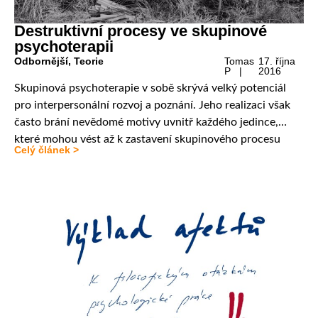
Destruktivní procesy ve skupinové
psychoterapii
Odbornější
,
Teorie
Tomas
17. října
P |
2016
Skupinová psychoterapie v sobě skrývá velký potenciál
pro interpersonální rozvoj a poznání. Jeho realizaci však
často brání nevědomé motivy uvnitř každého jedince,
které mohou vést až k zastavení skupinového procesu
Celý článek >
nebo k rozpadu skupiny. V následujícím textu se pokusím
přinést krátký přehled teorií vztahujících se k těmto
motivům. První z nich je aplikace teorie myšlení Wilfreda
[…]