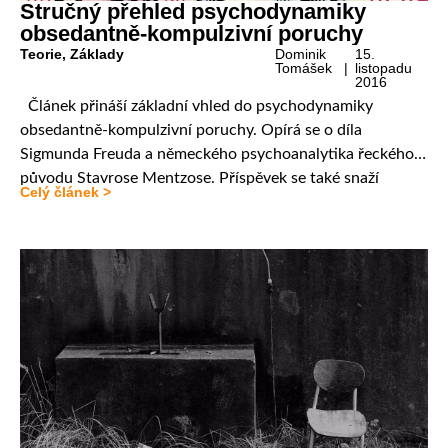
Stručný přehled psychodynamiky
obsedantně-kompulzivní poruchy
Teorie
,
Základy
Dominik
15.
Tomášek |
listopadu
2016
Článek přináší základní vhled do psychodynamiky
obsedantně-kompulzivní poruchy. Opírá se o díla
Sigmunda Freuda a německého psychoanalytika řeckého
původu Stavrose Mentzose. Příspěvek se také snaží
Celý článek >
postihnout různá pojetí nutkavé neurózy
v psychoanalytických teoriích, jedná se hlavně o teorie
nevědomého pocitu viny, magického myšlení a
psychosexuální fixace. 1. Úvod Obsedantně-kompulzivní
porucha je stále aktuálním tématem. Web […]