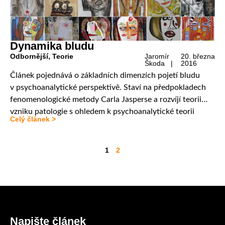
Dynamika bludu
Odbornější
,
Teorie
Jaromír
20. března
Škoda |
2016
Článek pojednává o základních dimenzích pojetí bludu
v psychoanalytické perspektivě. Staví na předpokladech
fenomenologické metody Carla Jasperse a rozvíjí teorii
vzniku patologie s ohledem k psychoanalytické teorii
Celý článek >
Sigmunda Freuda a dalších psychologů. Článek pak dává
tato teoretická východiska do vztahu s novými výzkumy.
Na tomto základě je představen dimenzionální model
1
2
projevu bludů, který znázorňuje typologické rozdíly pouze
jako kvantitativní […]
Napište článek