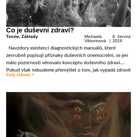
Co je duševní zdraví?
Teorie
,
Základy
Michaela
6. června
Viktorinová |
2016
Navzdory existenci diagnostických manuálů, které
zevrubně popisují příznaky duševních onemocnění, se jen
málo pozornosti věnovalo konceptu duševního zdraví.
Pokud však nebudeme přemýšlet o tom, jak vypadá zdravě
Celý článek >
fungující lidská mysl, stěží můžeme efektivně léčit. Cílem
příspěvku je seznámit čtenáře s pojetím duševního zdraví
americké psychoanalytičky Nancy McWilliams, které
může být inspirací nejen psychoterapeutům, ale každému,
[…]