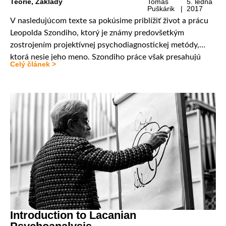
Teorie
,
Základy
Tomáš
5. ledna
Puškárik |
2017
V nasledujúcom texte sa pokúsime priblížiť život a prácu
Leopolda Szondiho, ktorý je známy predovšetkým
zostrojením projektívnej psychodiagnostickej metódy,
ktorá nesie jeho meno. Szondiho práce však presahujú
Celý článek >
túto metódu a dotýkajú sa aj oblasti psychoterapie – na
mysli tu máme analýzu osudu – modifikáciu klasickej
psychoanalýzy. V texte sa dotýkame Szondiho základných
pojmov a myšlienok, […]
Introduction to Lacanian