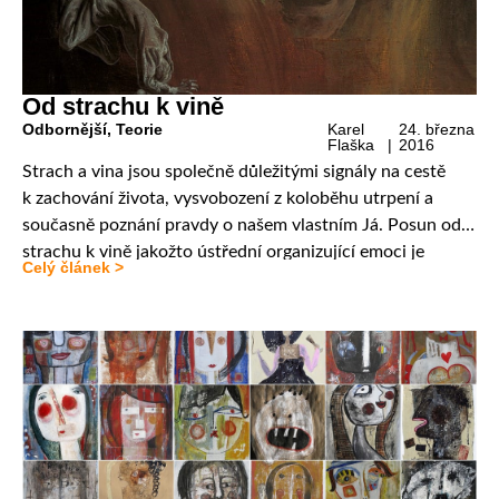
Od strachu k vině
Odbornější
,
Teorie
Karel
24. března
Flaška |
2016
Strach a vina jsou společně důležitými signály na cestě
k zachování života, vysvobození z koloběhu utrpení a
současně poznání pravdy o našem vlastním Já. Posun od
strachu k vině jakožto ústřední organizující emoci je
Celý článek >
klíčovým tranzitorním momentem jak v klasické
freudovské, tak pozdější kleiniánské psychoanalytické
teorii. Autor článku představuje klasické definice strachu
a viny a současně poukazuje na […]