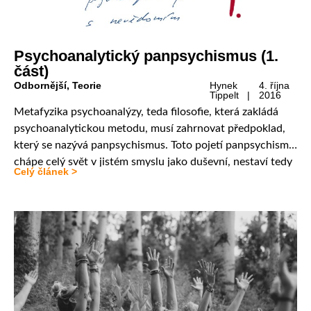
Psychoanalytický panpsychismus (1.
část)
Odbornější
,
Teorie
Hynek
4. října
Tippelt |
2016
Metafyzika psychoanalýzy, teda filosofie, která zakládá
psychoanalytickou metodu, musí zahrnovat předpoklad,
který se nazývá panpsychismus. Toto pojetí panpsychismu
chápe celý svět v jistém smyslu jako duševní, nestaví tedy
Celý článek >
do protikladu svět psychický a materiální. Na jeho základě
je všechny psychické jevy možno adekvátně chápat pouze
jako důsledky psychických příčin. Tento text vyšel jako
kapitola v knize […]