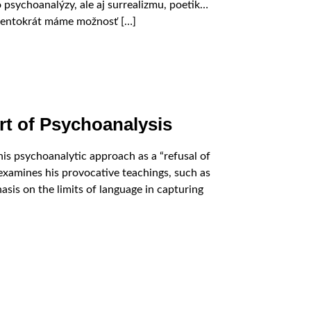
 psychoanalýzy, ale aj surrealizmu, poetiky
k tentokrát máme možnosť […]
rt of Psychoanalysis
his psychoanalytic approach as a “refusal of
 examines his provocative teachings, such as
asis on the limits of language in capturing