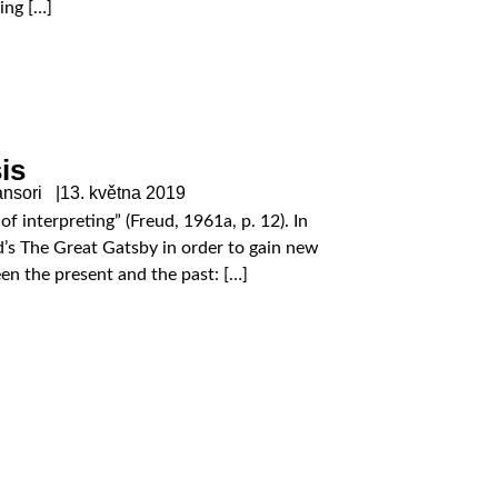
ing […]
is
ansori |
13. května 2019
f interpreting” (Freud, 1961a, p. 12). In
ald’s The Great Gatsby in order to gain new
een the present and the past: […]