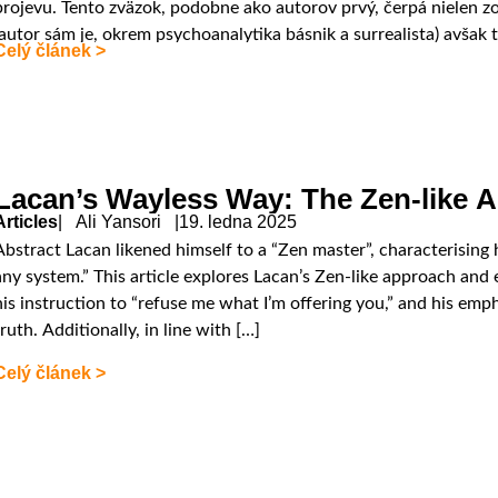
projevu. Tento zväzok, podobne ako autorov prvý, čerpá nielen zo
(autor sám je, okrem psychoanalytika básnik a surrealista) avša
Celý článek >
Lacan’s Wayless Way: The Zen-like A
Articles
| Ali Yansori |
19. ledna 2025
Abstract Lacan likened himself to a “Zen master”, characterising 
any system.” This article explores Lacan’s Zen-like approach and
his instruction to “refuse me what I’m offering you,” and his emph
truth. Additionally, in line with […]
Celý článek >