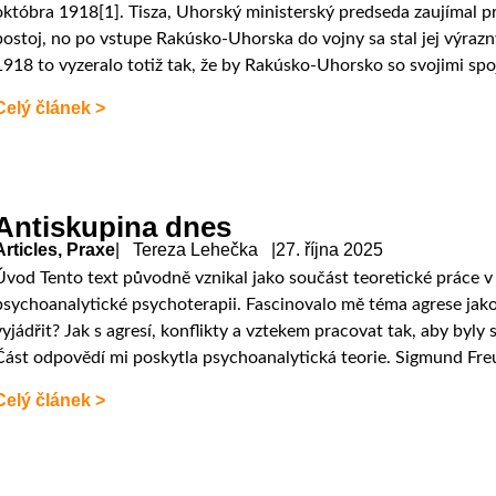
októbra 1918[1]. Tisza, Uhorský ministerský predseda zaujímal p
postoj, no po vstupe Rakúsko-Uhorska do vojny sa stal jej výraz
1918 to vyzeralo totiž tak, že by Rakúsko-Uhorsko so svojimi sp
Celý článek >
Antiskupina dnes
Articles
,
Praxe
| Tereza Lehečka |
27. října 2025
Úvod Tento text původně vznikal jako součást teoretické práce v
psychoanalytické psychoterapii. Fascinovalo mě téma agrese jako 
vyjádřit? Jak s agresí, konflikty a vztekem pracovat tak, aby byl
Část odpovědí mi poskytla psychoanalytická teorie. Sigmund Fre
Celý článek >