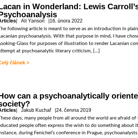
Lacan in Wonderland: Lewis Carroll’
Psychoanalysis
Articles
| Ali Yansori |
16. února 2022
The following article is meant to serve as an introduction in pla
Lacanian psychoanalysis. With that purpose in mind, I have chos
Looking-Glass for purposes of illustration to render Lacanian conc
attempt at psychoanalytic literary criticism, […]
Celý článek >
How can a psychoanalytically oriente
society?
Articles
| Jakub Kuchař |
24. června 2019
These days, many people from all around the world are afraid of 
educated people often express the wish to do something about it
instance, during Fenichel’s conference in Prague, psychoanalysts