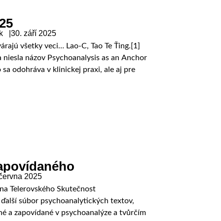
025
ík |
30. září 2025
árajú všetky veci… Lao-C, Tao Te Ťing.[1]
 niesla názov Psychoanalysis as an Anchor
sa odohráva v klinickej praxi, ale aj pre
zapovídaného
 června 2025
ana Telerovského Skutečnost
 ďalší súbor psychoanalytických textov,
é a zapovídané v psychoanalýze a tvůrčím