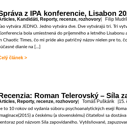
Správa z IPA konferencie, Lisabon 2
Articles
,
Kandidáti
,
Reporty, recenze, rozhovory
| Filip Mudr
Tao vytvára JEDNO. Jedno vytvára dve. Dve vytvárajú tri. Tri vytv
Konferencia bola umiestnená do príjemného a letného Lisabonu a
in Chaotic Times, čo mi príde ako patričný názov nielen pre to, čo 
súčasné dianie na […]
Celý článek >
Recenzia: Roman Telerovský – Síla 
Articles
,
Reporty, recenze, rozhovory
| Tomáš Puškárik |
15.
Je to 10 rokov od vydania súboru psychoanalytických esejí Rom
imaginace(2015) a českému (a slovenskému) čitateľovi sa dostáva
tentoraz pod názvom Síla zapovídaného. Vytěsňované, zapuzovan