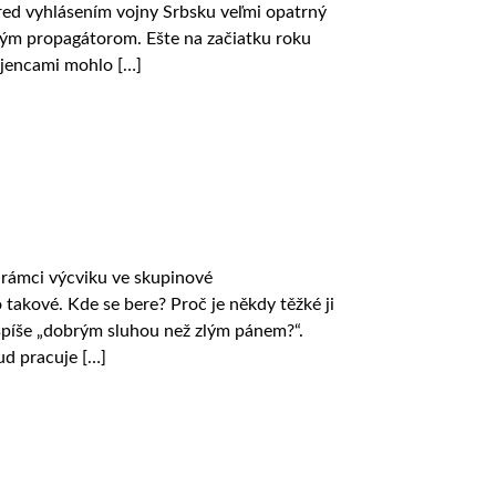
red vyhlásením vojny Srbsku veľmi opatrný
ným propagátorom. Ešte na začiatku roku
ojencami mohlo […]
 rámci výcviku ve skupinové
takové. Kde se bere? Proč je někdy těžké ji
y spíše „dobrým sluhou než zlým pánem?“.
ud pracuje […]