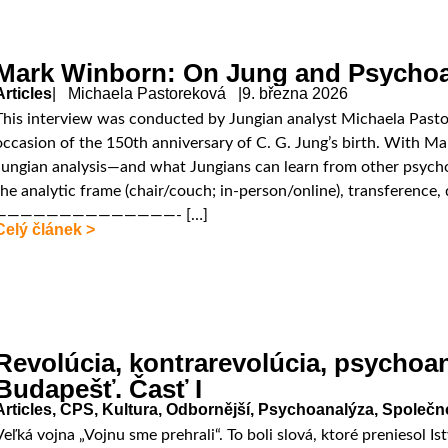
Mark Winborn: On Jung and Psychoa
Articles
| Michaela Pastoreková |
9. března 2026
This interview was conducted by Jungian analyst Michaela Past
occasion of the 150th anniversary of C. G. Jung’s birth. With 
Jungian analysis—and what Jungians can learn from other psycho
the analytic frame (chair/couch; in-person/online), transference,
——————————————- […]
Celý článek >
Revolúcia, kontrarevolúcia, psychoa
Budapešť. Časť I
Articles
,
ČPS
,
Kultura
,
Odbornější
,
Psychoanalýza
,
Společn
Veľká vojna „Vojnu sme prehrali“. To boli slová, ktoré preniesol 