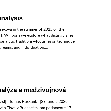
nalysis
orekova in the summer of 2025 on the
Mark Winborn we explore what distinguishes
analytic traditions—focusing on technique,
 dreams, and individuation.
nalýza a medzivojnová
ost
| Tomáš Puškárik |
27. února 2026
István Tisza v Budapešťskom parlamente 17.