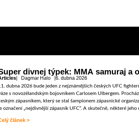
Super divnej týpek: MMA samuraj a o
Articles
| Dagmar Halo |
6. dubna 2026
11. dubna 2026 bude jeden z nejznámějších českých UFC fighterů 
váze s novozélandským bojovníkem Carlosem Ulbergem. Procházka
českým zápasníkem, který se stal šampionem zápasnické organizac
je označení „nejdivnější zápasník UFC“. A skutečně, některé jeho
Celý článek >