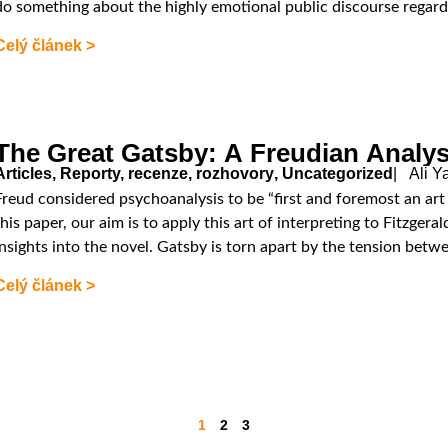
do something about the highly emotional public discourse regard
Celý článek >
The Great Gatsby: A Freudian Analys
Articles
,
Reporty, recenze, rozhovory
,
Uncategorized
| Ali Y
Freud considered psychoanalysis to be “first and foremost an art o
this paper, our aim is to apply this art of interpreting to Fitzger
insights into the novel. Gatsby is torn apart by the tension betw
Celý článek >
1
2
3