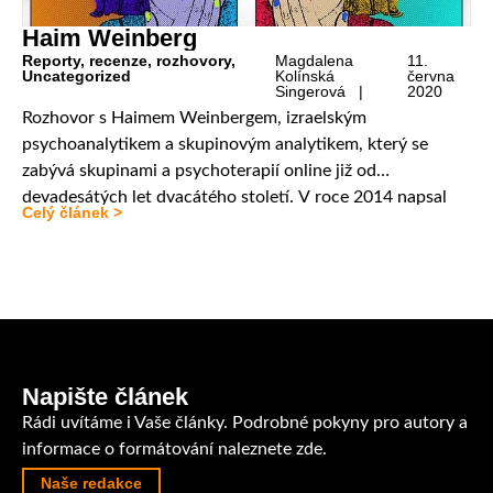
Haim Weinberg
Reporty, recenze, rozhovory
,
Magdalena
11.
Uncategorized
Kolínská
června
Singerová |
2020
Rozhovor s Haimem Weinbergem, izraelským
psychoanalytikem a skupinovým analytikem, který se
zabývá skupinami a psychoterapií online již od
devadesátých let dvacátého století. V roce 2014 napsal
Celý článek >
knihu The Paradox of Internet Groups: Alone in the
Virtual Presence of Others (Paradox internetových
skupin: Sám ve vitruální přítomnosti druhých, název
přelož.), která shrnuje poznatky zejména o skupinové […]
Napište článek
Rádi uvítáme i Vaše články. Podrobné pokyny pro autory a
informace o formátování
naleznete zde.
Naše redakce